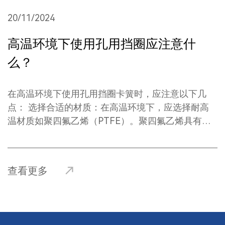
20/11/2024
2
高温环境下使用孔用挡圈应注意什
么？
在高温环境下使用孔用挡圈卡簧时，应注意以下几
例
点： ‌选择合适的材质‌：在高温环境下，应选择耐高
温材质如聚四氟乙烯（PTFE）。聚四氟乙烯具有耐
高温性能，使用温度范围广，在高温下能保持稳定的
性能，不会老化。‌ ‌安装与保养‌：在高温环境下，孔
抗
用挡圈的安装与保养尤为重要。定期检查卡簧的状
或
查看更多
态，确保其无损坏或失效，一旦发现损坏或失效，应
更换，避免因卡簧失效而损坏其他机械零件。‌ ‌使用
挡
环境‌：在潮湿、腐蚀、高温、高压等恶劣环境下，应
略合作
加强防护措施，确保卡簧的使用环境干燥、清洁，避
口