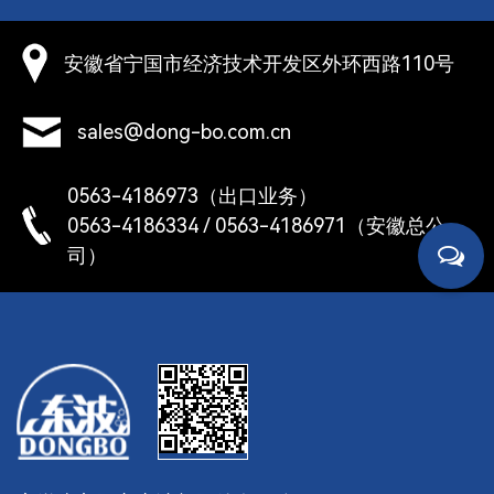
免腐蚀、高温对卡簧的影响。 ‌ ‌承压能力‌：挡圈的承
孔
压能力因材质和结构不同而不同，在高温环境下，挡
安徽省宁国市经济技术开发区外环西路110号
圈可能因压力过大而被挤压，因此需要根据实际使用
，
情况选择合适的挡圈材质和结构，以保证其承压能力
性
满足使用要求。 总之，正确选择耐高温材质的孔用
sales@dong-bo.com.cn
挡圈，并严格按标准进行安装和维护，可以有效延长
截
其使用寿命，保证机械设备安全可靠运行。
0563-4186973（出口业务）
，
0563-4186334 / 0563-4186971（安徽总公
孔
司）
挡
战略
通