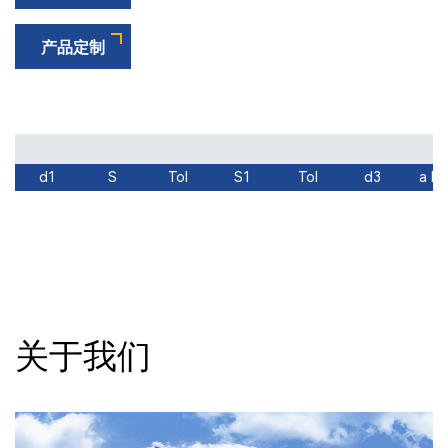
化安装并确保与预期应用精准对齐。
产品定制
支架用途广泛，适用于船舶、化工、工业等腐蚀性
环境，也适用于建筑、结构工程中设备、固定装置
或支架的安装。
作为定制非标件，可根据不同的使用环境和安装方
式进行定制，灵活生产各种冲压件、成型件、复杂
d1
S
Tol
S1
Tol
d3
a M
机加工件。我公司自主开发制造模具（包括单冲、
渐进式模具），支持非标异形冲压件、线材件、成
型件的定制。
材质：
有普通碳钢、不锈钢可选（65Mn、C67S、
2Cr13、304、1.4122等）。
表面处理：
有磷化、达克罗、久美特、镀锌、镀锌
关于我们
镍、电泳涂装等多种标准处理可供选择。