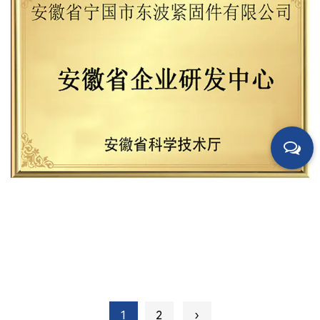
1
2
›