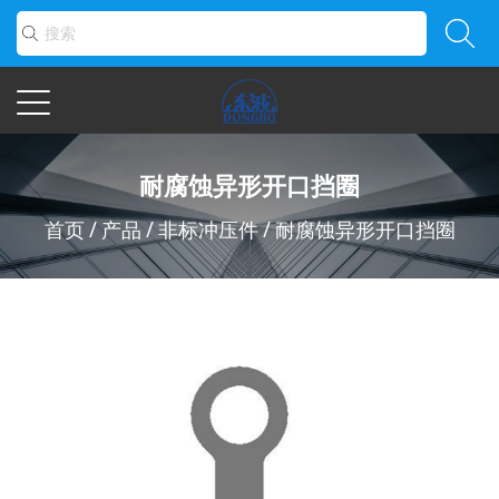
耐腐蚀异形开口挡圈
首页
/
产品
/
非标冲压件
/
耐腐蚀异形开口挡圈