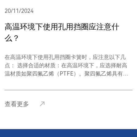
20/11/2024
2
高温环境下使用孔用挡圈应注意什
么？
在高温环境下使用孔用挡圈卡簧时，应注意以下几
例
点： ‌选择合适的材质‌：在高温环境下，应选择耐高
温材质如聚四氟乙烯（PTFE）。聚四氟乙烯具有耐
高温性能，使用温度范围广，在高温下能保持稳定的
性能，不会老化。‌ ‌安装与保养‌：在高温环境下，孔
抗
用挡圈的安装与保养尤为重要。定期检查卡簧的状
或
查看更多
态，确保其无损坏或失效，一旦发现损坏或失效，应
更换，避免因卡簧失效而损坏其他机械零件。‌ ‌使用
挡
环境‌：在潮湿、腐蚀、高温、高压等恶劣环境下，应
略合作
加强防护措施，确保卡簧的使用环境干燥、清洁，避
口