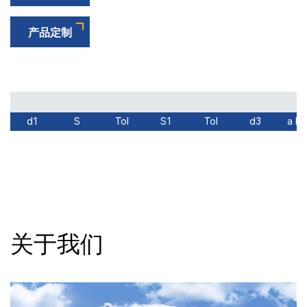
以提供抓地力和负载分布。
产品定制
耐腐蚀异形开口挡圈具有多种优势，包括长期耐
用、在动态载荷下性能可靠、维护成本低。它们确
保无需粘合剂或焊接即可牢固配合，这在需要频繁
组装和拆卸的应用中至关重要。此外，它们的设计
有助于减少它们所固定部件的磨损，延长组件的整
d1
S
Tol
S1
Tol
d3
a M
体使用寿命。这是一种定制非标准件，可以根据不
同的客户使用环境和安装方法进行量身定制，允许
定制各种冲压件、模压件和复杂的机加工部件。模
具由我公司独立开发和制造（包括单冲和渐进模
具）。我们接受各种非标准和异形冲压件、线材零
件、成型件和类似产品的开发。
关于我们
材质：
常用碳钢、不锈钢可选（65Mn、C67S、
2Cr13、304、1.4122等）
表面处理：
磷化、达克罗、久美特、镀锌、镀锌
镍、电泳涂装等多种标准处理可选。