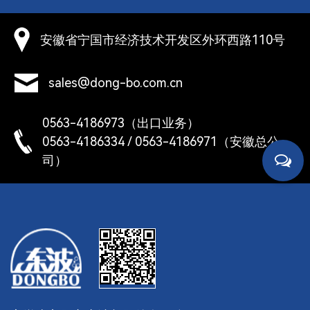
免腐蚀、高温对卡簧的影响。 ‌ ‌承压能力‌：挡圈的承
孔
压能力因材质和结构不同而不同，在高温环境下，挡
安徽省宁国市经济技术开发区外环西路110号
圈可能因压力过大而被挤压，因此需要根据实际使用
，
情况选择合适的挡圈材质和结构，以保证其承压能力
性
满足使用要求。 总之，正确选择耐高温材质的孔用
sales@dong-bo.com.cn
挡圈，并严格按标准进行安装和维护，可以有效延长
截
其使用寿命，保证机械设备安全可靠运行。
0563-4186973（出口业务）
，
0563-4186334 / 0563-4186971（安徽总公
孔
司）
挡
战略
通