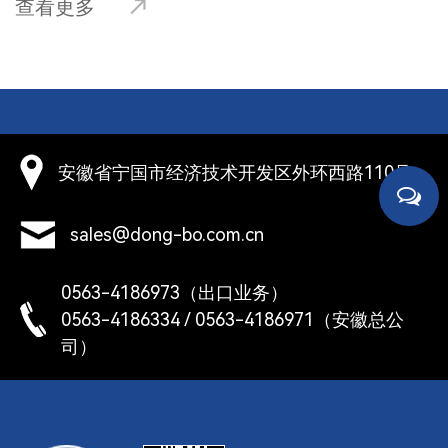
或
查看更多
态，确保其无损坏或失效，一旦发现损坏或失效，应
更换，避免因卡簧失效而损坏其他机械零件。‌ ‌使用
挡
环境‌：在潮湿、腐蚀、高温、高压等恶劣环境下，应
略合作
加强防护措施，确保卡簧的使用环境干燥、清洁，避
口
免腐蚀、高温对卡簧的影响。 ‌ ‌承压能力‌：挡圈的承
孔
压能力因材质和结构不同而不同，在高温环境下，挡
安徽省宁国市经济技术开发区外环西路110号
圈可能因压力过大而被挤压，因此需要根据实际使用
，
情况选择合适的挡圈材质和结构，以保证其承压能力
性
满足使用要求。 总之，正确选择耐高温材质的孔用
sales@dong-bo.com.cn
挡圈，并严格按标准进行安装和维护，可以有效延长
截
其使用寿命，保证机械设备安全可靠运行。
0563-4186973（出口业务）
，
0563-4186334 / 0563-4186971（安徽总公
孔
司）
挡
战略
通