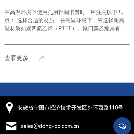
在高温环境下使用孔用挡圈卡簧时，应注意以下几
例
点： ‌选择合适的材质‌：在高温环境下，应选择耐高
温材质如聚四氟乙烯（PTFE）。聚四氟乙烯具有耐
高温性能，使用温度范围广，在高温下能保持稳定的
性能，不会老化。‌ ‌安装与保养‌：在高温环境下，孔
抗
用挡圈的安装与保养尤为重要。定期检查卡簧的状
或
查看更多
态，确保其无损坏或失效，一旦发现损坏或失效，应
更换，避免因卡簧失效而损坏其他机械零件。‌ ‌使用
挡
环境‌：在潮湿、腐蚀、高温、高压等恶劣环境下，应
略合作
加强防护措施，确保卡簧的使用环境干燥、清洁，避
口
免腐蚀、高温对卡簧的影响。 ‌ ‌承压能力‌：挡圈的承
孔
压能力因材质和结构不同而不同，在高温环境下，挡
安徽省宁国市经济技术开发区外环西路110号
圈可能因压力过大而被挤压，因此需要根据实际使用
，
情况选择合适的挡圈材质和结构，以保证其承压能力
性
满足使用要求。 总之，正确选择耐高温材质的孔用
sales@dong-bo.com.cn
挡圈，并严格按标准进行安装和维护，可以有效延长