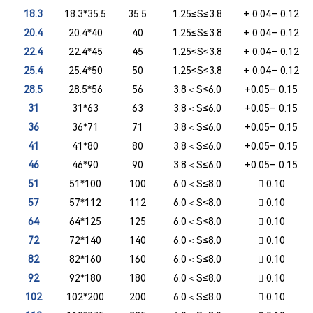
18.3
18.3*35.5
35.5
1.25≤S≤3.8
+ 0.04– 0.12
20.4
20.4*40
40
1.25≤S≤3.8
+ 0.04– 0.12
22.4
22.4*45
45
1.25≤S≤3.8
+ 0.04– 0.12
25.4
25.4*50
50
1.25≤S≤3.8
+ 0.04– 0.12
28.5
28.5*56
56
3.8＜S≤6.0
+0.05– 0.15
31
31*63
63
3.8＜S≤6.0
+0.05– 0.15
36
36*71
71
3.8＜S≤6.0
+0.05– 0.15
41
41*80
80
3.8＜S≤6.0
+0.05– 0.15
46
46*90
90
3.8＜S≤6.0
+0.05– 0.15
51
51*100
100
6.0＜S≤8.0
 0.10
57
57*112
112
6.0＜S≤8.0
 0.10
64
64*125
125
6.0＜S≤8.0
 0.10
72
72*140
140
6.0＜S≤8.0
 0.10
82
82*160
160
6.0＜S≤8.0
 0.10
92
92*180
180
6.0＜S≤8.0
 0.10
102
102*200
200
6.0＜S≤8.0
 0.10