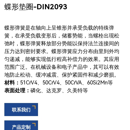
蝶形垫圈-DIN2093
蝶形弹簧是在轴向上呈锥形并承受负载的特殊弹
簧，在承受负载变形后，储蓄势能，当螺栓出现松
弛时，蝶形弹簧释放部分势能以保持法兰连接间的
压力达到密封要求。蝶形弹簧应力分布由里到外均
匀递减，能够实现低行程高补偿力的效果。其应用
范围广泛。在机械设备和电子产品中，其可以有效
地防止松动、缓冲减震、保护紧固件和减少磨损。
材料：
51CrV4、50CrV4、50CrVA、60Si2Mn等
表面处理：
磷化、达克罗、久美特等
联系我们
产品定制